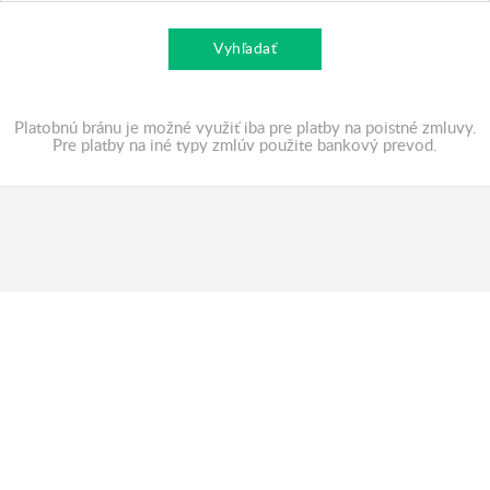
Vyhľadať
Platobnú bránu je možné využiť iba pre platby na poistné zmluvy.
Pre platby na iné typy zmlúv použite bankový prevod.