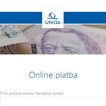
Online platba
Číslo poistnej zmluvy/ Variabilný symbol